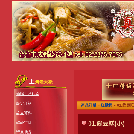
上
海老天祿
滷鴨舌頭傳奇
歷史介紹
產品訂購
»
糕點類
» 01.綠豆糕
設立資料
認証資料
01.綠豆糕(小)
營業地點