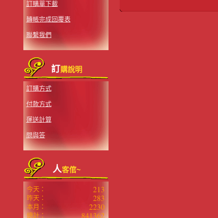
訂購單下載
轉帳完成回覆表
聯繫我們
訂
購說明
訂購方式
付款方式
運送計算
問與答
人
客倌~
213
今天：
283
昨天：
2230
本月：
841362
總計：