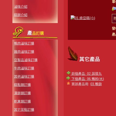
單
滷味介紹
糕餅介紹
發
產
品訂購
產
鴨肉滷味訂購
雞肉滷味訂購
其它產品
豆製品滷味訂購
牛肉滷味訂購
前個產品: 02.蒟蒻丸
其他滷味訂購
下個產品: 06.鴨胗(大)
買該產品用:
03.鴨翅
糕點類訂購
漢餅類訂購
乾果類訂購
其它茶點訂購