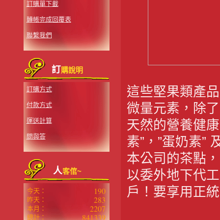
訂購單下載
轉帳完成回覆表
聯繫我們
訂
購說明
這些堅果類產品
訂購方式
付款方式
微量元素，除了
運送計算
天然的營養健康
問與答
素”，”蛋奶素”
本公司的茶點，
人
客倌~
以委外地下代工
戶！要享用正統 
190
今天：
283
昨天：
2207
本月：
841339
總計：