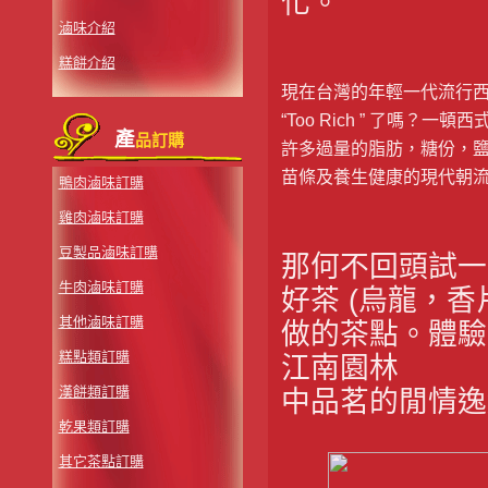
化。
滷味介紹
糕餅介紹
現在台灣的年輕一代流行
“Too Rich ” 了嗎？
產
品訂購
許多過量的脂肪，糖份，
苗條及養生健康的現代朝
鴨肉滷味訂購
雞肉滷味訂購
豆製品滷味訂購
那何不回頭試一
牛肉滷味訂購
好茶 (烏龍，
其他滷味訂購
做的茶點。體驗
糕點類訂購
江南園林
漢餅類訂購
中品茗的閒情逸
乾果類訂購
其它茶點訂購