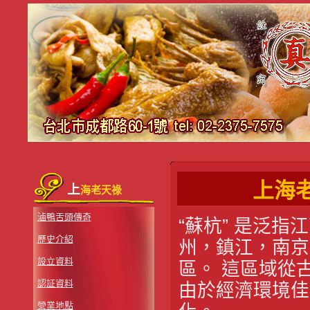
上海老
上
海老天祿
滷鴨舌頭傳奇
“蘇杭” 是泛
歷史介紹
州，鎮江，南京
設立資料
區。 這區域從
認証資料
由於經濟環境佳
營業地點