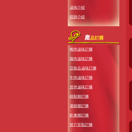
滷味介紹
糕餅介紹
產
品訂購
鴨肉滷味訂購
雞肉滷味訂購
豆製品滷味訂購
牛肉滷味訂購
其他滷味訂購
糕點類訂購
漢餅類訂購
乾果類訂購
其它茶點訂購