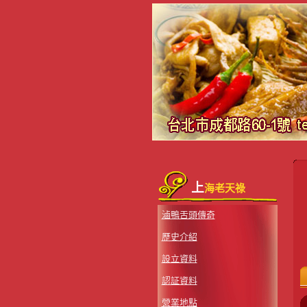
上
海老天祿
滷鴨舌頭傳奇
歷史介紹
設立資料
認証資料
營業地點