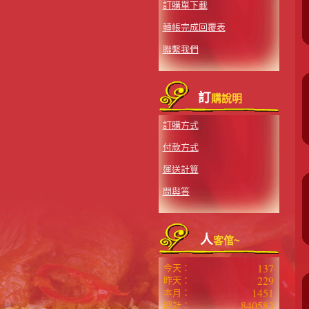
訂購單下載
轉帳完成回覆表
聯繫我們
訂
購說明
訂購方式
付款方式
運送計算
問與答
人
客倌~
137
今天：
229
昨天：
1451
本月：
840583
總計：