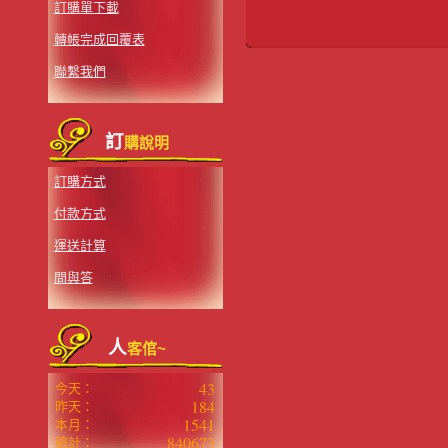
訂購單下載
轉帳完成回覆表
聯繫我們
訂
購說明
訂購方式
付款方式
運送計算
問與答
人
客倌~
43
今天：
184
昨天：
1541
本月：
840673
總計：