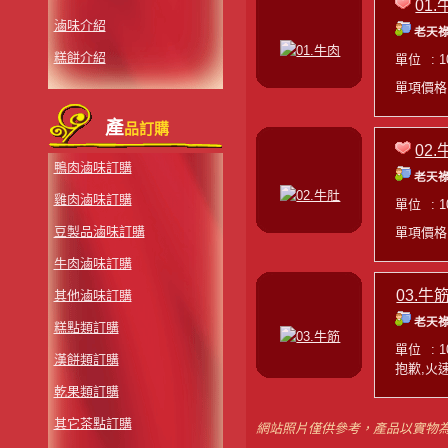
01.
滷味介紹
老天祿
糕餅介紹
單位
: 
單項價
產
品訂購
02.
鴨肉滷味訂購
老天祿
雞肉滷味訂購
單位
: 
豆製品滷味訂購
單項價
牛肉滷味訂購
03.牛
其他滷味訂購
老天祿
糕點類訂購
單位
: 
漢餅類訂購
抱歉,火
乾果類訂購
其它茶點訂購
網站照片僅供參考，產品以實物