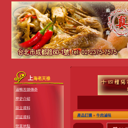
上
海老天祿
滷鴨舌頭傳奇
歷史介紹
設立資料
產品訂購
»
牛肉滷味
認証資料
營業地點