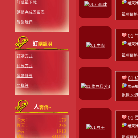
訂購單下載
老天祿
轉帳完成回覆表
單項價
聯繫我們
01.
訂
購說明
老天祿
單項價
訂購方式
付款方式
運送計算
01.
問與答
老天祿
抱歉,火
人
客倌~
01.
179
今天：
236
昨天：
老天祿
1913
本月：
841045
總計：
單項價