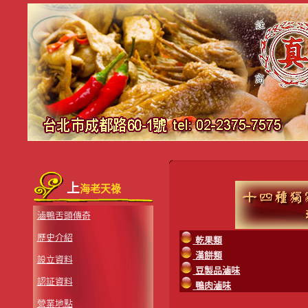
上
海老天祿
滷鴨舌頭傳奇
歷史介紹
乾果類
漢餅類
設立資料
豆製品滷味
認証資料
鴨肉滷味
營業地點