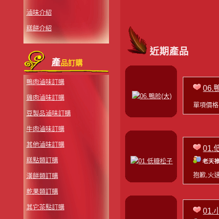
滷味介紹
糕餅介紹
近期產品
產
品訂購
鴨肉滷味訂購
06.
雞肉滷味訂購
單項價
豆製品滷味訂購
牛肉滷味訂購
其他滷味訂購
01
糕點類訂購
老天祿
抱歉,火
漢餅類訂購
乾果類訂購
其它茶點訂購
01