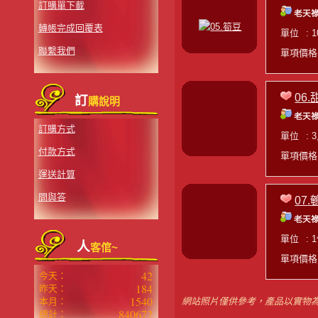
訂購單下載
老天祿
轉帳完成回覆表
單位
: 
聯繫我們
單項價
06
訂
購說明
老天祿
訂購方式
單位
: 
付款方式
單項價
運送計算
問與答
07
老天祿
單位
: 
人
客倌~
單項價
42
今天：
184
昨天：
1540
本月：
網站照片僅供參考，產品以實物
840672
總計：