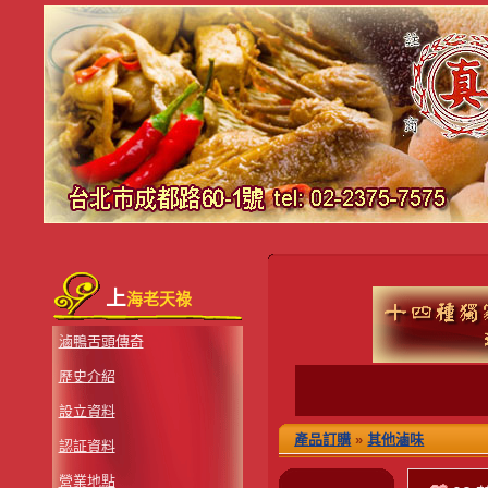
上
海老天祿
滷鴨舌頭傳奇
歷史介紹
設立資料
產品訂購
»
其他滷味
認証資料
營業地點