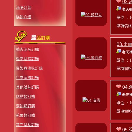
02
滷味介紹
老天祿
糕餅介紹
單位
: 
單項價
產
品訂購
03.米
鴨肉滷味訂購
老天祿
雞肉滷味訂購
單位
: 
豆製品滷味訂購
單項價
牛肉滷味訂購
04.
其他滷味訂購
老天祿
糕點類訂購
單位
: 
漢餅類訂購
單項價
乾果類訂購
其它茶點訂購
05.