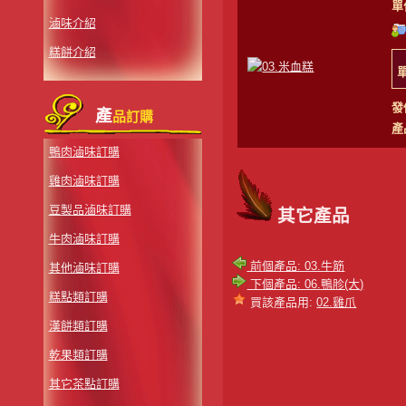
單
滷味介紹
糕餅介紹
發
產
品訂購
產
鴨肉滷味訂購
雞肉滷味訂購
豆製品滷味訂購
其它產品
牛肉滷味訂購
前個產品: 03.牛筋
其他滷味訂購
下個產品: 06.鴨胗(大)
糕點類訂購
買該產品用:
02.雞爪
漢餅類訂購
乾果類訂購
其它茶點訂購