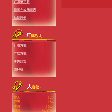
訂購單下載
轉帳完成回覆表
聯繫我們
訂
購說明
訂購方式
付款方式
運送計算
問與答
人
客倌~
125
今天：
184
昨天：
1623
本月：
840755
總計：