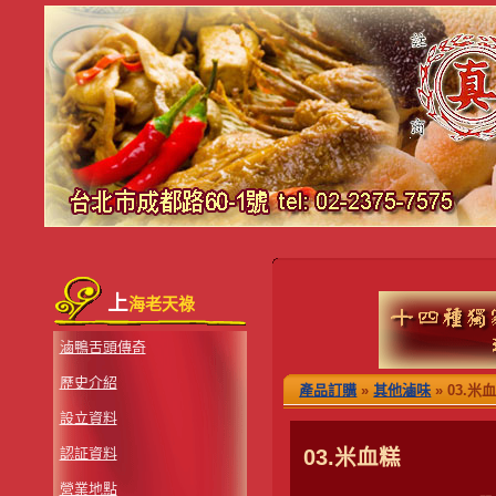
上
海老天祿
滷鴨舌頭傳奇
歷史介紹
產品訂購
»
其他滷味
» 03.米
設立資料
認証資料
03.米血糕
營業地點