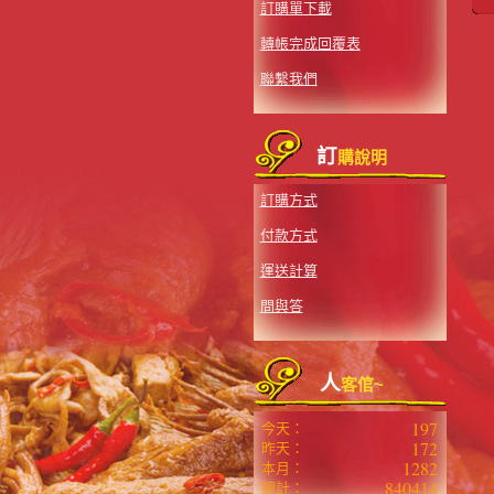
訂購單下載
轉帳完成回覆表
聯繫我們
訂
購說明
訂購方式
付款方式
運送計算
問與答
人
客倌~
197
今天：
172
昨天：
1282
本月：
840414
總計：