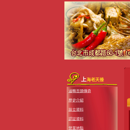
上
海老天祿
滷鴨舌頭傳奇
歷史介紹
設立資料
認証資料
營業地點