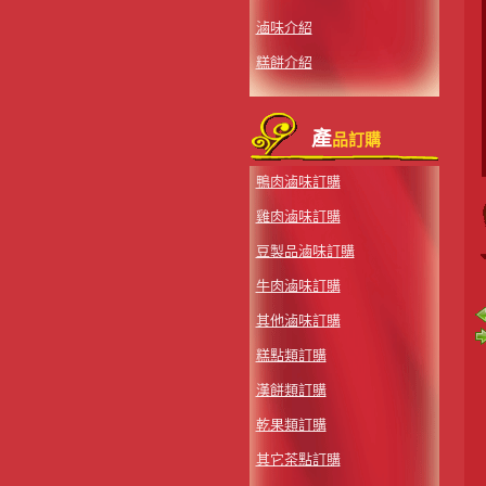
滷味介紹
糕餅介紹
產
品訂購
鴨肉滷味訂購
雞肉滷味訂購
豆製品滷味訂購
牛肉滷味訂購
其他滷味訂購
糕點類訂購
漢餅類訂購
乾果類訂購
其它茶點訂購