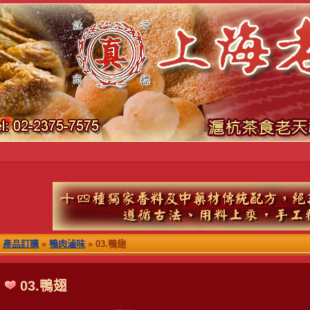
產品訂購
»
鴨肉滷味
» 03.鴨翅
03.鴨翅