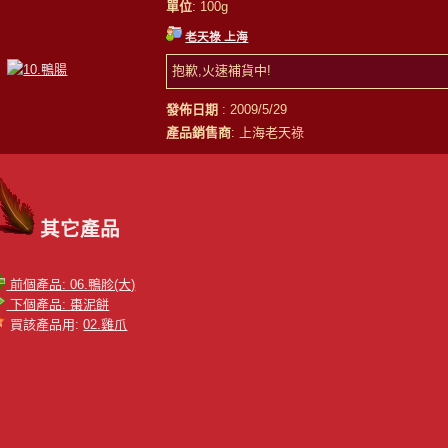
單位
: 100g
老天祿 上海
抱歉,火速補貨中!
發佈日期
: 2009/5/29
產品銷售商
: 上海老天祿
其它產品
前個產品: 06.鴨胗(大)
下個產品: 棗泥餅
買該產品用:
02.雞爪