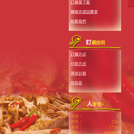
訂購單下載
轉帳完成回覆表
聯繫我們
訂
購說明
訂購方式
付款方式
運送計算
問與答
人
客倌~
2
今天：
236
昨天：
1736
本月：
840868
總計：