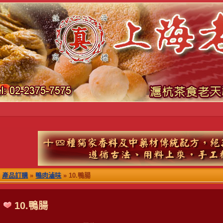
產品訂購
»
鴨肉滷味
» 10.鴨腸
10.鴨腸