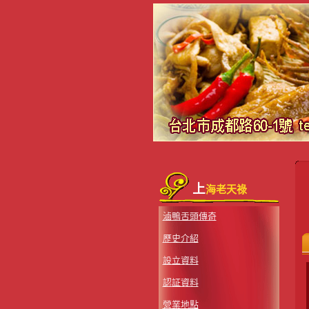
上
海老天祿
滷鴨舌頭傳奇
歷史介紹
設立資料
認証資料
營業地點