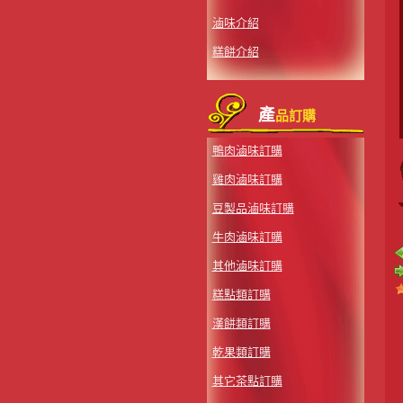
滷味介紹
糕餅介紹
產
品訂購
鴨肉滷味訂購
雞肉滷味訂購
豆製品滷味訂購
牛肉滷味訂購
其他滷味訂購
糕點類訂購
漢餅類訂購
乾果類訂購
其它茶點訂購