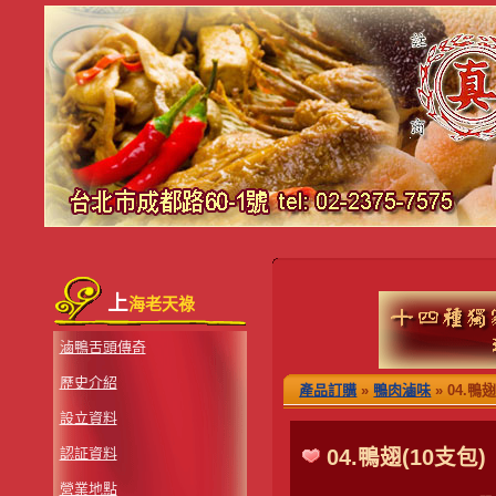
上
海老天祿
滷鴨舌頭傳奇
歷史介紹
產品訂購
»
鴨肉滷味
» 04.鴨翅
設立資料
認証資料
04.鴨翅(10支包)
營業地點