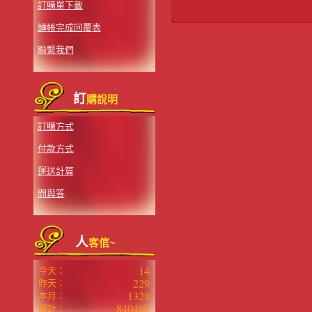
訂購單下載
轉帳完成回覆表
聯繫我們
訂
購說明
訂購方式
付款方式
運送計算
問與答
人
客倌~
14
今天：
229
昨天：
1328
本月：
840460
總計：