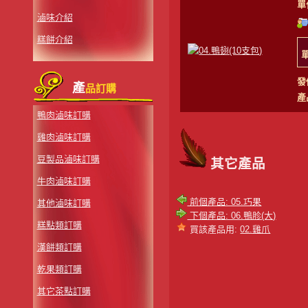
單
滷味介紹
糕餅介紹
發
產
品訂購
產
鴨肉滷味訂購
雞肉滷味訂購
豆製品滷味訂購
其它產品
牛肉滷味訂購
前個產品: 05.巧果
其他滷味訂購
下個產品: 06.鴨胗(大)
糕點類訂購
買該產品用:
02.雞爪
漢餅類訂購
乾果類訂購
其它茶點訂購