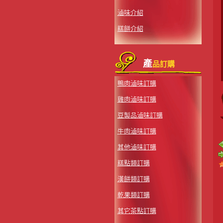
滷味介紹
糕餅介紹
產
品訂購
鴨肉滷味訂購
雞肉滷味訂購
豆製品滷味訂購
牛肉滷味訂購
其他滷味訂購
糕點類訂購
漢餅類訂購
乾果類訂購
其它茶點訂購