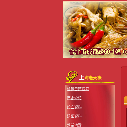
上
海老天祿
滷鴨舌頭傳奇
歷史介紹
設立資料
認証資料
營業地點