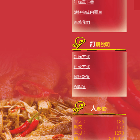
訂購單下載
轉帳完成回覆表
聯繫我們
訂
購說明
訂購方式
付款方式
運送計算
問與答
人
客倌~
185
今天：
172
昨天：
1270
本月：
840402
總計：