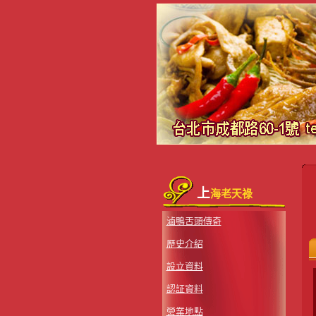
上
海老天祿
滷鴨舌頭傳奇
歷史介紹
設立資料
認証資料
營業地點