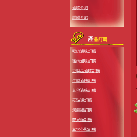
滷味介紹
糕餅介紹
產
品訂購
鴨肉滷味訂購
雞肉滷味訂購
豆製品滷味訂購
牛肉滷味訂購
其他滷味訂購
糕點類訂購
漢餅類訂購
乾果類訂購
其它茶點訂購