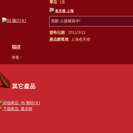
單位
: 1支
老天祿 上海
抱歉,火速補貨中!
發佈日期
: 2011/3/13
產品銷售商
: 上海老天祿
描述
停售~
其它產品
前個產品: 06.鴨胗(大)
下個產品: 棗泥餅