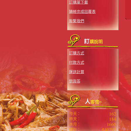
訂購單下載
轉帳完成回覆表
聯繫我們
訂
購說明
訂購方式
付款方式
運送計算
問與答
人
客倌~
162
今天：
184
昨天：
1660
本月：
840792
總計：