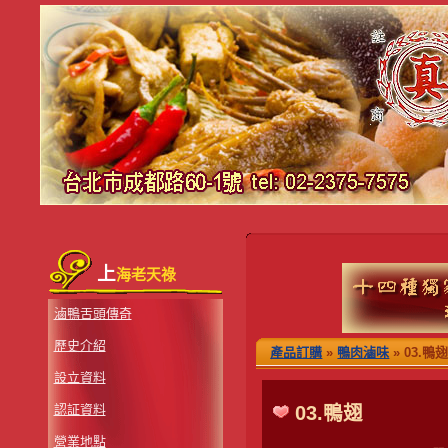
上
海老天祿
滷鴨舌頭傳奇
歷史介紹
產品訂購
»
鴨肉滷味
» 03.鴨
設立資料
認証資料
03.鴨翅
營業地點