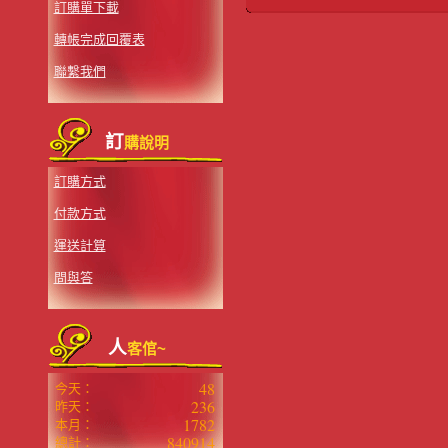
訂購單下載
轉帳完成回覆表
聯繫我們
訂
購說明
訂購方式
付款方式
運送計算
問與答
人
客倌~
48
今天：
236
昨天：
1782
本月：
840914
總計：