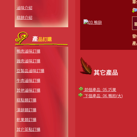
單
滷味介紹
糕餅介紹
發
產
品訂購
產
鴨肉滷味訂購
雞肉滷味訂購
豆製品滷味訂購
其它產品
牛肉滷味訂購
前個產品: 05.巧果
其他滷味訂購
下個產品: 06.鴨胗(大)
糕點類訂購
漢餅類訂購
乾果類訂購
其它茶點訂購