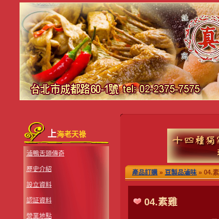
上
海老天祿
滷鴨舌頭傳奇
歷史介紹
產品訂購
»
豆製品滷味
» 04.
設立資料
認証資料
04.素雞
營業地點