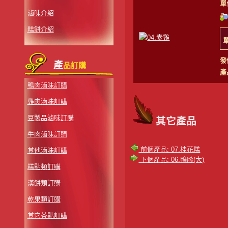
單
滷味介紹
糕餅介紹
發
產
品訂購
產
鴨肉滷味訂購
雞肉滷味訂購
豆製品滷味訂購
其它產品
牛肉滷味訂購
前個產品: 07.桂花糕
其他滷味訂購
下個產品: 06.鴨胗(大)
糕點類訂購
漢餅類訂購
乾果類訂購
其它茶點訂購