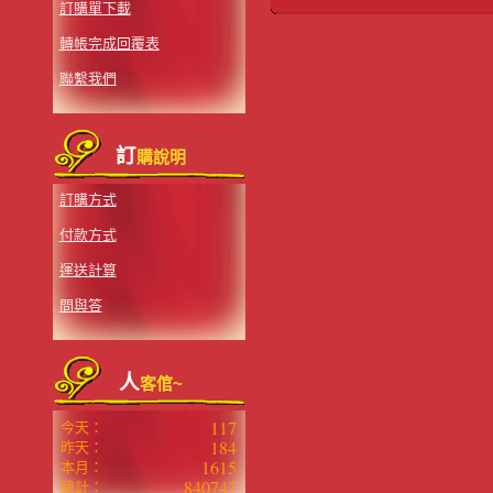
訂購單下載
轉帳完成回覆表
聯繫我們
訂
購說明
訂購方式
付款方式
運送計算
問與答
人
客倌~
117
今天：
184
昨天：
1615
本月：
840747
總計：