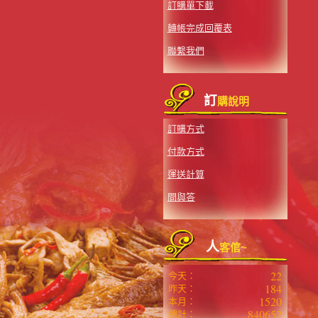
訂購單下載
轉帳完成回覆表
聯繫我們
訂
購說明
訂購方式
付款方式
運送計算
問與答
人
客倌~
22
今天：
184
昨天：
1520
本月：
840652
總計：