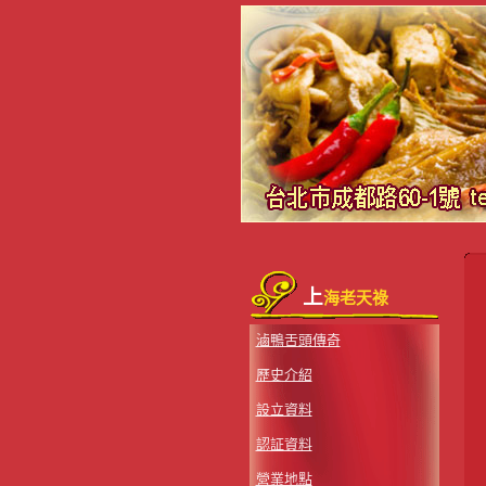
上
海老天祿
滷鴨舌頭傳奇
歷史介紹
設立資料
認証資料
營業地點