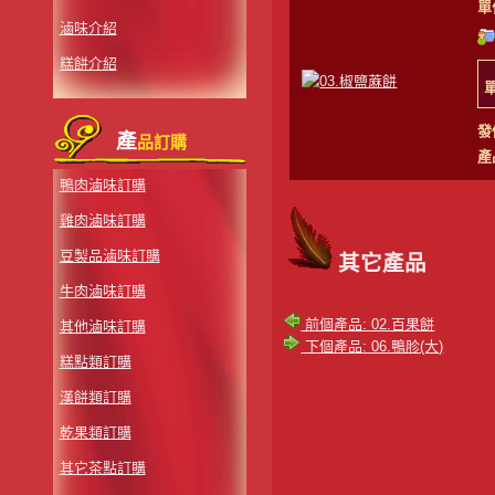
單
滷味介紹
糕餅介紹
發
產
品訂購
產
鴨肉滷味訂購
雞肉滷味訂購
豆製品滷味訂購
其它產品
牛肉滷味訂購
前個產品: 02.百果餅
其他滷味訂購
下個產品: 06.鴨胗(大)
糕點類訂購
漢餅類訂購
乾果類訂購
其它茶點訂購