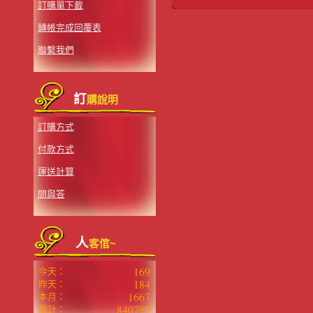
訂購單下載
轉帳完成回覆表
聯繫我們
訂
購說明
訂購方式
付款方式
運送計算
問與答
人
客倌~
169
今天：
184
昨天：
1667
本月：
840799
總計：