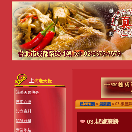
上
海老天祿
滷鴨舌頭傳奇
歷史介紹
產品訂購
»
漢餅類
» 03.椒鹽
設立資料
認証資料
03.椒鹽蔴餅
營業地點