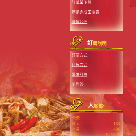
訂購單下載
轉帳完成回覆表
聯繫我們
訂
購說明
訂購方式
付款方式
運送計算
問與答
人
客倌~
今天：
184
昨天：
1498
本月：
840630
總計：