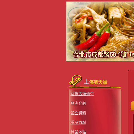
上
海老天祿
滷鴨舌頭傳奇
歷史介紹
設立資料
認証資料
營業地點