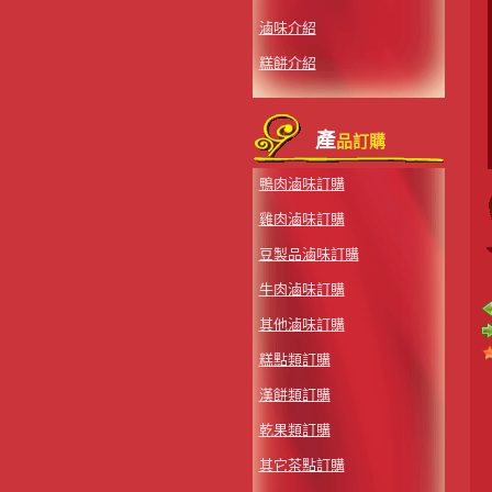
滷味介紹
糕餅介紹
產
品訂購
鴨肉滷味訂購
雞肉滷味訂購
豆製品滷味訂購
牛肉滷味訂購
其他滷味訂購
糕點類訂購
漢餅類訂購
乾果類訂購
其它茶點訂購