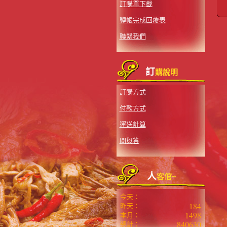
訂購單下載
轉帳完成回覆表
聯繫我們
訂
購說明
訂購方式
付款方式
運送計算
問與答
人
客倌~
今天：
184
昨天：
1498
本月：
840630
總計：