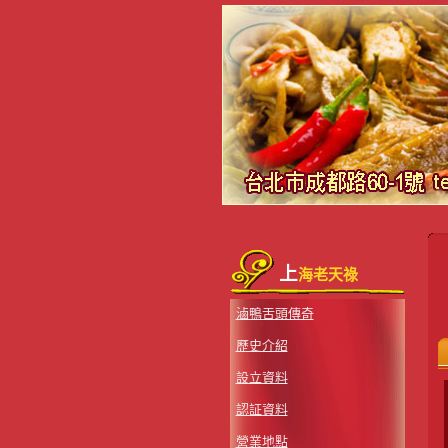
上
海老天祿
滷鴨舌頭傳奇
歷史介紹
設立資料
認証資料
營業地點