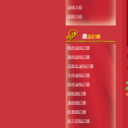
滷味介紹
糕餅介紹
產
品訂購
鴨肉滷味訂購
雞肉滷味訂購
豆製品滷味訂購
牛肉滷味訂購
其他滷味訂購
糕點類訂購
漢餅類訂購
乾果類訂購
其它茶點訂購